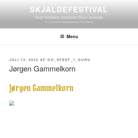
Videre
SKJALDEFESTIVAL
til
hvor fortidens stemmer bliver levende
indhold
Menu
UDGIVET
JULI 13, 2022
AF
OO_SFEST_1_GURU
DEN
Jørgen Gammelkorn
Jørgen Gammelkorn