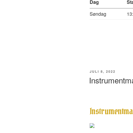
Dag
St
Søndag
13
UDGIVET
JULI 8, 2022
DEN
Instrumentm
Instrumentma