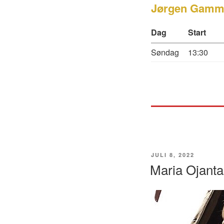
Jørgen Gammel
Dag
Start
Søndag
13:30
UDGIVET
JULI 8, 2022
DEN
Maria Ojant