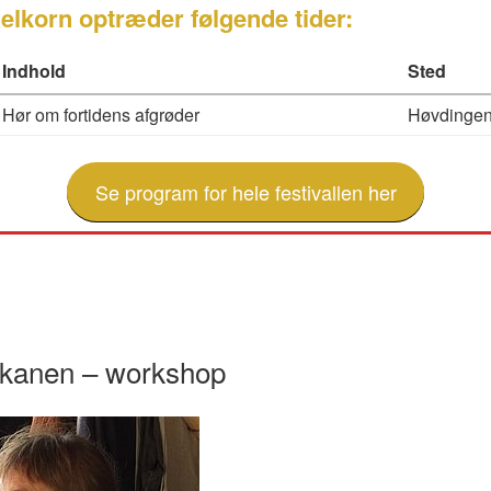
korn optræder følgende tider:
Indhold
Sted
Hør om fortidens afgrøder
Høvdingen
Se program for hele festivallen her
akanen – workshop