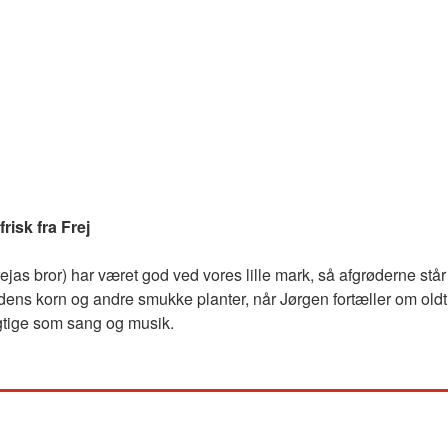
risk fra Frej
jas bror) har været god ved vores lille mark, så afgrøderne står
ens korn og andre smukke planter, når Jørgen fortæller om oldti
vigtige som sang og musik.