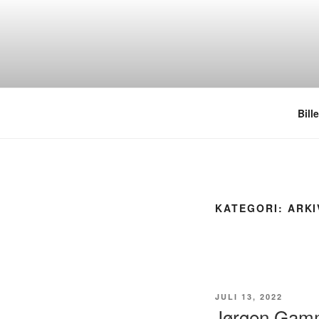
Videre
til
indhold
Bill
KATEGORI:
ARKI
UDGIVET
JULI 13, 2022
DEN
Jørgen Gam