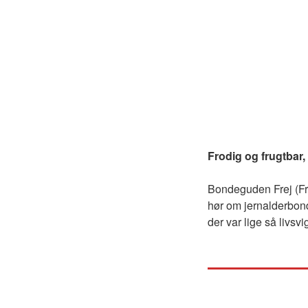
Frodig og frugtbar, f
Bondeguden Frej (Fre
hør om jernalderbond
der var lige så livs