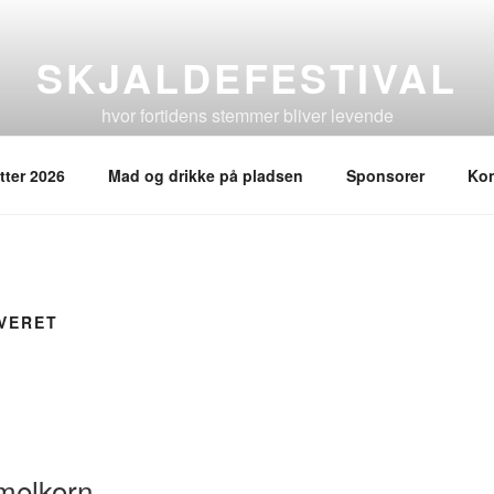
SKJALDEFESTIVAL
hvor fortidens stemmer bliver levende
etter 2026
Mad og drikke på pladsen
Sponsorer
Kon
VERET
melkorn