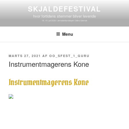
Videre
SKJALDEFESTIVAL
til
hvor fortidens stemmer bliver levende
indhold
Menu
UDGIVET
MARTS 27, 2021
AF
OO_SFEST_1_GURU
DEN
Instrumentmagerens Kone
Instrumentmagerens Kone