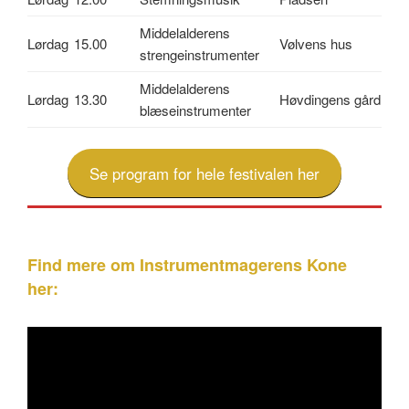
Middelalderens
Lørdag
15.00
Vølvens hus
strengeinstrumenter
Middelalderens
Lørdag
13.30
Høvdingens gård
blæseinstrumenter
Se program for hele festivalen her
Find mere om Instrumentmagerens Kone
her: