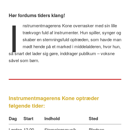
I
Hør fordums tiders klang!
nstrumentmagerens Kone overrasker med sin lille
trækvogn fuld af instrumenter. Hun spiller, synger og
skaber en stemningsfuld optræden, som havde man
mødt hende på et marked i middelalderen, hvor hun,
så snart det lader sig gøre, inddrager publikum – voksne
såvel som børn.
Instrumentmagerens Kone
optræder
følgende tider:
Dag
Start
Indhold
Sted
Lørdag
12.00
Stemningsmusik
Pladsen